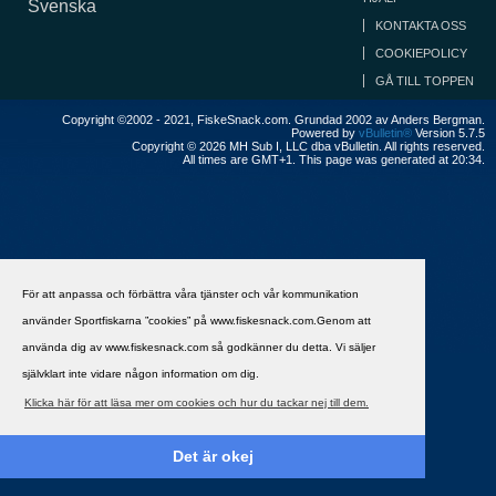
Svenska
KONTAKTA OSS
COOKIEPOLICY
GÅ TILL TOPPEN
Copyright ©2002 - 2021, FiskeSnack.com. Grundad 2002 av Anders Bergman.
Powered by
vBulletin®
Version 5.7.5
Copyright © 2026 MH Sub I, LLC dba vBulletin. All rights reserved.
All times are GMT+1. This page was generated at 20:34.
För att anpassa och förbättra våra tjänster och vår kommunikation
använder Sportfiskarna ”cookies” på www.fiskesnack.com.Genom att
använda dig av www.fiskesnack.com så godkänner du detta. Vi säljer
självklart inte vidare någon information om dig.
Klicka här för att läsa mer om cookies och hur du tackar nej till dem.
Det är okej