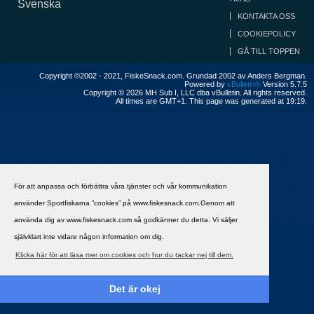
Svenska
KONTAKTA OSS
COOKIEPOLICY
GÅ TILL TOPPEN
Copyright ©2002 - 2021, FiskeSnack.com. Grundad 2002 av Anders Bergman.
Powered by
vBulletin®
Version 5.7.5
Copyright © 2026 MH Sub I, LLC dba vBulletin. All rights reserved.
All times are GMT+1. This page was generated at 19:19.
För att anpassa och förbättra våra tjänster och vår kommunikation
använder Sportfiskarna ”cookies” på www.fiskesnack.com.Genom att
använda dig av www.fiskesnack.com så godkänner du detta. Vi säljer
självklart inte vidare någon information om dig.
Klicka här för att läsa mer om cookies och hur du tackar nej till dem.
Det är okej