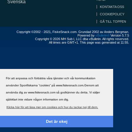
Svenska
KONTAKTA OSS
COOKIEPOLICY
GÅ TILL TOPPEN
Copyright ©2002 - 2021, FiskeSnack.com. Grundad 2002 av Anders Bergman.
Powered by
vBulletin®
Version 5.7.5
Copyright © 2026 MH Sub I, LLC dba vBulletin. All rights reserved.
All times are GMT+1. This page was generated at 11:55.
För att anpassa och förbättra våra tjänster och vår kommunikation
använder Sportfiskarna ”cookies” på www.fiskesnack.com.Genom att
använda dig av www.fiskesnack.com så godkänner du detta. Vi säljer
självklart inte vidare någon information om dig.
Klicka här för att läsa mer om cookies och hur du tackar nej till dem.
Det är okej