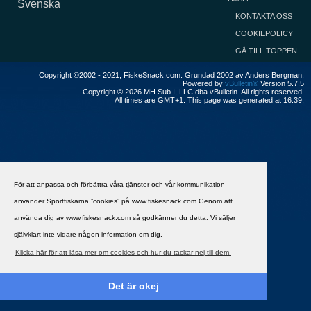
Svenska
KONTAKTA OSS
COOKIEPOLICY
GÅ TILL TOPPEN
Copyright ©2002 - 2021, FiskeSnack.com. Grundad 2002 av Anders Bergman.
Powered by
vBulletin®
Version 5.7.5
Copyright © 2026 MH Sub I, LLC dba vBulletin. All rights reserved.
All times are GMT+1. This page was generated at 16:39.
För att anpassa och förbättra våra tjänster och vår kommunikation
använder Sportfiskarna ”cookies” på www.fiskesnack.com.Genom att
använda dig av www.fiskesnack.com så godkänner du detta. Vi säljer
självklart inte vidare någon information om dig.
Klicka här för att läsa mer om cookies och hur du tackar nej till dem.
Det är okej