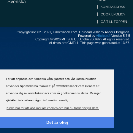
Svenska
KONTAKTA OSS
COOKIEPOLICY
GÅ TILL TOPPEN
Copyright ©2002 - 2021, FiskeSnack.com. Grundad 2002 av Anders Bergman.
Powered by
vBulletin®
Version 5.7.5
Copyright © 2026 MH Sub I, LLC dba vBulletin. All rights reserved.
All times are GMT+1. This page was generated at 13:57.
För att anpassa och förbättra våra tjänster och vår kommunikation
använder Sportfiskarna ”cookies” på www.fiskesnack.com.Genom att
använda dig av www.fiskesnack.com så godkänner du detta. Vi säljer
självklart inte vidare någon information om dig.
Klicka här för att läsa mer om cookies och hur du tackar nej till dem.
Det är okej