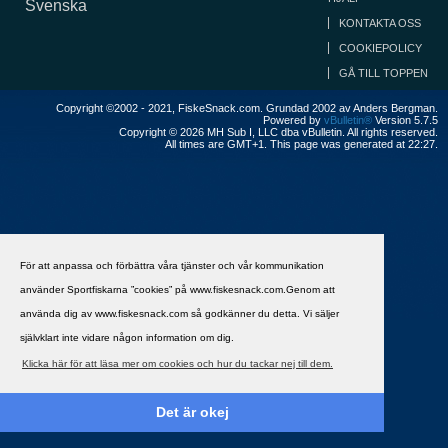
Svenska
KONTAKTA OSS
COOKIEPOLICY
GÅ TILL TOPPEN
Copyright ©2002 - 2021, FiskeSnack.com. Grundad 2002 av Anders Bergman.
Powered by
vBulletin®
Version 5.7.5
Copyright © 2026 MH Sub I, LLC dba vBulletin. All rights reserved.
All times are GMT+1. This page was generated at 22:27.
För att anpassa och förbättra våra tjänster och vår kommunikation
använder Sportfiskarna ”cookies” på www.fiskesnack.com.Genom att
använda dig av www.fiskesnack.com så godkänner du detta. Vi säljer
självklart inte vidare någon information om dig.
Klicka här för att läsa mer om cookies och hur du tackar nej till dem.
Det är okej