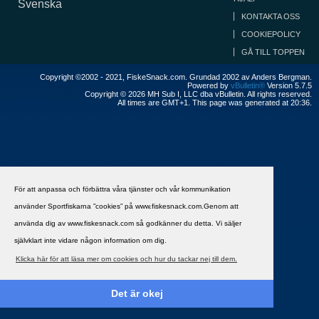
Svenska
KONTAKTA OSS
COOKIEPOLICY
GÅ TILL TOPPEN
Copyright ©2002 - 2021, FiskeSnack.com. Grundad 2002 av Anders Bergman.
Powered by
vBulletin®
Version 5.7.5
Copyright © 2026 MH Sub I, LLC dba vBulletin. All rights reserved.
All times are GMT+1. This page was generated at 20:36.
För att anpassa och förbättra våra tjänster och vår kommunikation
använder Sportfiskarna ”cookies” på www.fiskesnack.com.Genom att
använda dig av www.fiskesnack.com så godkänner du detta. Vi säljer
självklart inte vidare någon information om dig.
Klicka här för att läsa mer om cookies och hur du tackar nej till dem.
Det är okej