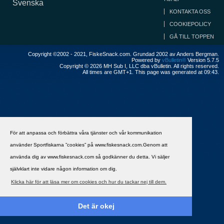
Svenska
KONTAKTA OSS
COOKIEPOLICY
GÅ TILL TOPPEN
Copyright ©2002 - 2021, FiskeSnack.com. Grundad 2002 av Anders Bergman.
Powered by
vBulletin®
Version 5.7.5
Copyright © 2026 MH Sub I, LLC dba vBulletin. All rights reserved.
All times are GMT+1. This page was generated at 09:43.
För att anpassa och förbättra våra tjänster och vår kommunikation
använder Sportfiskarna ”cookies” på www.fiskesnack.com.Genom att
använda dig av www.fiskesnack.com så godkänner du detta. Vi säljer
självklart inte vidare någon information om dig.
Klicka här för att läsa mer om cookies och hur du tackar nej till dem.
Det är okej