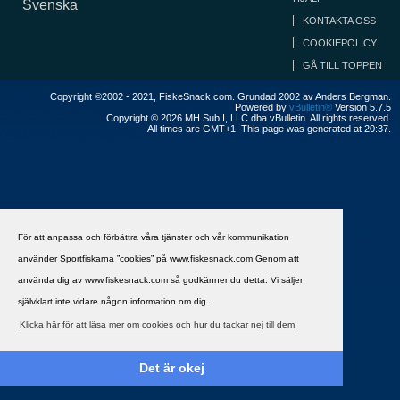
Svenska
KONTAKTA OSS
COOKIEPOLICY
GÅ TILL TOPPEN
Copyright ©2002 - 2021, FiskeSnack.com. Grundad 2002 av Anders Bergman.
Powered by
vBulletin®
Version 5.7.5
Copyright © 2026 MH Sub I, LLC dba vBulletin. All rights reserved.
All times are GMT+1. This page was generated at 20:37.
För att anpassa och förbättra våra tjänster och vår kommunikation
använder Sportfiskarna ”cookies” på www.fiskesnack.com.Genom att
använda dig av www.fiskesnack.com så godkänner du detta. Vi säljer
självklart inte vidare någon information om dig.
Klicka här för att läsa mer om cookies och hur du tackar nej till dem.
Det är okej