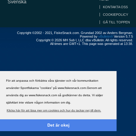
Svenska
KONTAKTA OSS
COOKIEPOLICY
GÅ TILL TOPPEN
Copyright ©2002 - 2021, FiskeSnack.com. Grundad 2002 av Anders Bergman.
Powered by
vBulletin®
Version 5.7.5
Copyright © 2026 MH Sub I, LLC dba vBulletin. All rights reserved.
All times are GMT+1. This page was generated at 13:38.
För att anpassa och förbättra våra tjänster och vår kommunikation
använder Sportfiskarna ”cookies” på www.fiskesnack.com.Genom att
använda dig av www.fiskesnack.com så godkänner du detta. Vi säljer
självklart inte vidare någon information om dig.
Klicka här för att läsa mer om cookies och hur du tackar nej till dem.
Det är okej