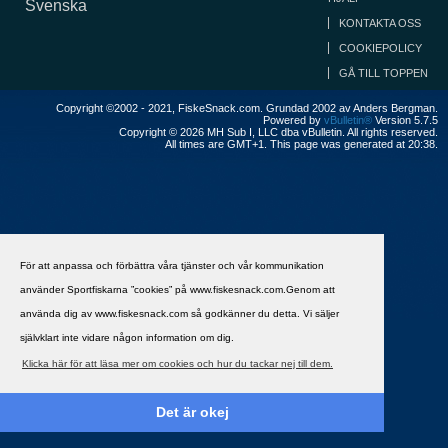
Svenska
KONTAKTA OSS
COOKIEPOLICY
GÅ TILL TOPPEN
Copyright ©2002 - 2021, FiskeSnack.com. Grundad 2002 av Anders Bergman.
Powered by
vBulletin®
Version 5.7.5
Copyright © 2026 MH Sub I, LLC dba vBulletin. All rights reserved.
All times are GMT+1. This page was generated at 20:38.
För att anpassa och förbättra våra tjänster och vår kommunikation
använder Sportfiskarna ”cookies” på www.fiskesnack.com.Genom att
använda dig av www.fiskesnack.com så godkänner du detta. Vi säljer
självklart inte vidare någon information om dig.
Klicka här för att läsa mer om cookies och hur du tackar nej till dem.
Det är okej