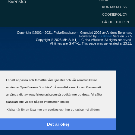
Svenska
KONTAKTA OSS
COOKIEPOLICY
GÅ TILL TOPPEN
Copyright ©2002 - 2021, FiskeSnack.com. Grundad 2002 av Anders Bergman.
Powered by
vBulletin®
Version 5.7.5
Copyright © 2026 MH Sub I, LLC dba vBulletin. All rights reserved.
All times are GMT+1. This page was generated at 23:11.
För att anpassa och förbättra våra tjänster och vår kommunikation
använder Sportfiskarna ”cookies” på www.fiskesnack.com.Genom att
använda dig av www.fiskesnack.com så godkänner du detta. Vi säljer
självklart inte vidare någon information om dig.
Klicka här för att läsa mer om cookies och hur du tackar nej till dem.
Det är okej