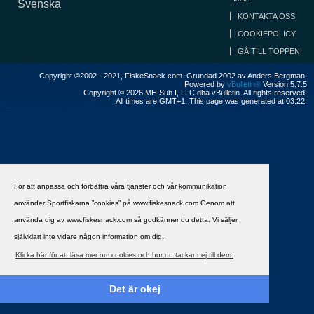
Svenska
KONTAKTA OSS
COOKIEPOLICY
GÅ TILL TOPPEN
Copyright ©2002 - 2021, FiskeSnack.com. Grundad 2002 av Anders Bergman.
Powered by
vBulletin®
Version 5.7.5
Copyright © 2026 MH Sub I, LLC dba vBulletin. All rights reserved.
All times are GMT+1. This page was generated at 03:22.
För att anpassa och förbättra våra tjänster och vår kommunikation
använder Sportfiskarna ”cookies” på www.fiskesnack.com.Genom att
använda dig av www.fiskesnack.com så godkänner du detta. Vi säljer
självklart inte vidare någon information om dig.
Klicka här för att läsa mer om cookies och hur du tackar nej till dem.
Det är okej