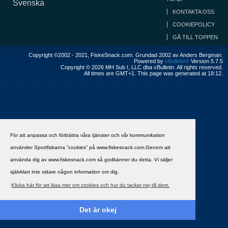
Svenska
KONTAKTA OSS
COOKIEPOLICY
GÅ TILL TOPPEN
Copyright ©2002 - 2021, FiskeSnack.com. Grundad 2002 av Anders Bergman.
Powered by
vBulletin®
Version 5.7.5
Copyright © 2026 MH Sub I, LLC dba vBulletin. All rights reserved.
All times are GMT+1. This page was generated at 18:12.
För att anpassa och förbättra våra tjänster och vår kommunikation
använder Sportfiskarna ”cookies” på www.fiskesnack.com.Genom att
använda dig av www.fiskesnack.com så godkänner du detta. Vi säljer
självklart inte vidare någon information om dig.
Klicka här för att läsa mer om cookies och hur du tackar nej till dem.
Det är okej