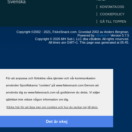
Svenska
KONTAKTA OSS
COOKIEPOLICY
GÅ TILL TOPPEN
Copyright ©2002 - 2021, FiskeSnack.com. Grundad 2002 av Anders Bergman.
Powered by
vBulletin®
Version 5.7.5
Copyright © 2026 MH Sub I, LLC dba vBulletin. All rights reserved.
All times are GMT+1. This page was generated at 05:45.
För att anpassa och förbättra våra tjänster och vår kommunikation
använder Sportfiskarna ”cookies” på www.fiskesnack.com.Genom att
använda dig av www.fiskesnack.com så godkänner du detta. Vi säljer
självklart inte vidare någon information om dig.
Klicka här för att läsa mer om cookies och hur du tackar nej till dem.
Det är okej