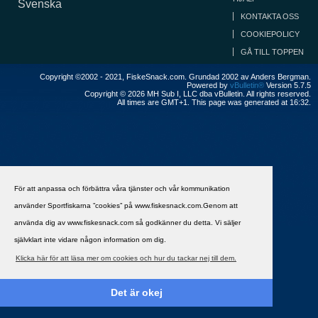
Svenska
KONTAKTA OSS
COOKIEPOLICY
GÅ TILL TOPPEN
Copyright ©2002 - 2021, FiskeSnack.com. Grundad 2002 av Anders Bergman.
Powered by
vBulletin®
Version 5.7.5
Copyright © 2026 MH Sub I, LLC dba vBulletin. All rights reserved.
All times are GMT+1. This page was generated at 16:32.
För att anpassa och förbättra våra tjänster och vår kommunikation
använder Sportfiskarna ”cookies” på www.fiskesnack.com.Genom att
använda dig av www.fiskesnack.com så godkänner du detta. Vi säljer
självklart inte vidare någon information om dig.
Klicka här för att läsa mer om cookies och hur du tackar nej till dem.
Det är okej