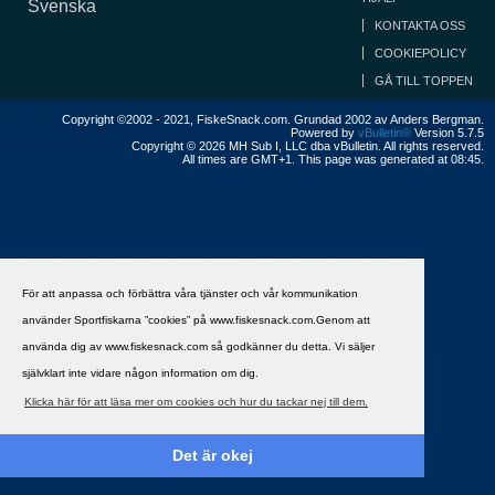
Svenska
KONTAKTA OSS
COOKIEPOLICY
GÅ TILL TOPPEN
Copyright ©2002 - 2021, FiskeSnack.com. Grundad 2002 av Anders Bergman.
Powered by
vBulletin®
Version 5.7.5
Copyright © 2026 MH Sub I, LLC dba vBulletin. All rights reserved.
All times are GMT+1. This page was generated at 08:45.
För att anpassa och förbättra våra tjänster och vår kommunikation
använder Sportfiskarna ”cookies” på www.fiskesnack.com.Genom att
använda dig av www.fiskesnack.com så godkänner du detta. Vi säljer
självklart inte vidare någon information om dig.
Klicka här för att läsa mer om cookies och hur du tackar nej till dem.
Det är okej