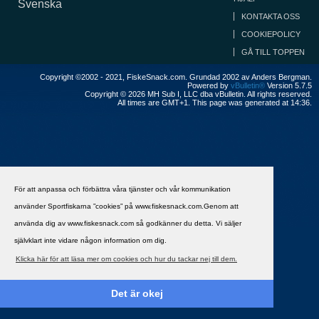
Svenska
KONTAKTA OSS
COOKIEPOLICY
GÅ TILL TOPPEN
Copyright ©2002 - 2021, FiskeSnack.com. Grundad 2002 av Anders Bergman.
Powered by
vBulletin®
Version 5.7.5
Copyright © 2026 MH Sub I, LLC dba vBulletin. All rights reserved.
All times are GMT+1. This page was generated at 14:36.
För att anpassa och förbättra våra tjänster och vår kommunikation
använder Sportfiskarna ”cookies” på www.fiskesnack.com.Genom att
använda dig av www.fiskesnack.com så godkänner du detta. Vi säljer
självklart inte vidare någon information om dig.
Klicka här för att läsa mer om cookies och hur du tackar nej till dem.
Det är okej