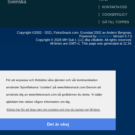
Svenska
KONTAKTA OSS
COOKIEPOLICY
GÅ TILL TOPPEN
Copyright ©2002 - 2021, FiskeSnack.com. Grundad 2002 av Anders Bergman.
Powered by
vBulletin®
Version 5.7.5
Copyright © 2026 MH Sub I, LLC dba vBulletin. All rights reserved.
All times are GMT+1. This page was generated at 11:34.
För att anpassa och förbättra våra tjänster och vår kommunikation
använder Sportfiskarna ”cookies” på www.fiskesnack.com.Genom att
använda dig av www.fiskesnack.com så godkänner du detta. Vi säljer
självklart inte vidare någon information om dig.
Klicka här för att läsa mer om cookies och hur du tackar nej till dem.
Det är okej