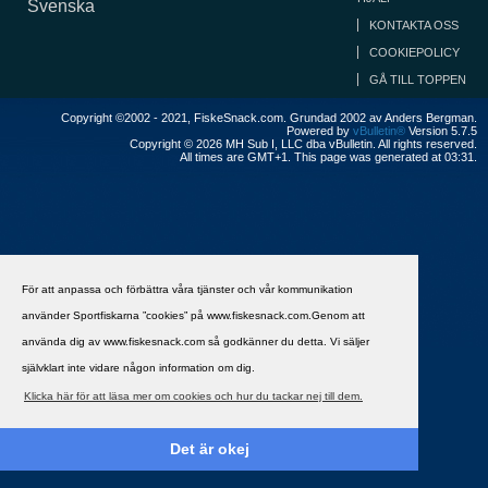
Svenska
KONTAKTA OSS
COOKIEPOLICY
GÅ TILL TOPPEN
Copyright ©2002 - 2021, FiskeSnack.com. Grundad 2002 av Anders Bergman.
Powered by
vBulletin®
Version 5.7.5
Copyright © 2026 MH Sub I, LLC dba vBulletin. All rights reserved.
All times are GMT+1. This page was generated at 03:31.
För att anpassa och förbättra våra tjänster och vår kommunikation
använder Sportfiskarna ”cookies” på www.fiskesnack.com.Genom att
använda dig av www.fiskesnack.com så godkänner du detta. Vi säljer
självklart inte vidare någon information om dig.
Klicka här för att läsa mer om cookies och hur du tackar nej till dem.
Det är okej