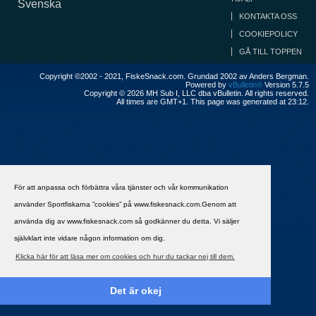
Svenska
KONTAKTA OSS
COOKIEPOLICY
GÅ TILL TOPPEN
Copyright ©2002 - 2021, FiskeSnack.com. Grundad 2002 av Anders Bergman.
Powered by
vBulletin®
Version 5.7.5
Copyright © 2026 MH Sub I, LLC dba vBulletin. All rights reserved.
All times are GMT+1. This page was generated at 23:12.
För att anpassa och förbättra våra tjänster och vår kommunikation
använder Sportfiskarna ”cookies” på www.fiskesnack.com.Genom att
använda dig av www.fiskesnack.com så godkänner du detta. Vi säljer
självklart inte vidare någon information om dig.
Klicka här för att läsa mer om cookies och hur du tackar nej till dem.
Det är okej