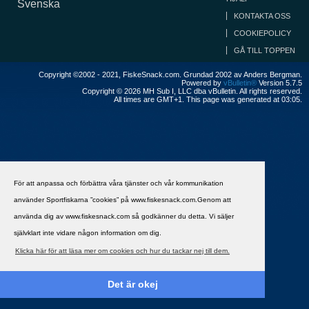
Svenska
KONTAKTA OSS
COOKIEPOLICY
GÅ TILL TOPPEN
Copyright ©2002 - 2021, FiskeSnack.com. Grundad 2002 av Anders Bergman.
Powered by
vBulletin®
Version 5.7.5
Copyright © 2026 MH Sub I, LLC dba vBulletin. All rights reserved.
All times are GMT+1. This page was generated at 03:05.
För att anpassa och förbättra våra tjänster och vår kommunikation
använder Sportfiskarna ”cookies” på www.fiskesnack.com.Genom att
använda dig av www.fiskesnack.com så godkänner du detta. Vi säljer
självklart inte vidare någon information om dig.
Klicka här för att läsa mer om cookies och hur du tackar nej till dem.
Det är okej