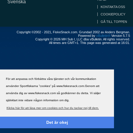
Svenska
KONTAKTA OSS
COOKIEPOLICY
GÅ TILL TOPPEN
Copyright ©2002 - 2021, FiskeSnack.com. Grundad 2002 av Anders Bergman.
Powered by
vBulletin®
Version 5.7.5
Copyright © 2026 MH Sub I, LLC dba vBulletin. All rights reserved.
All times are GMT+1. This page was generated at 16:01.
För att anpassa och förbättra våra tjänster och vår kommunikation
använder Sportfiskarna ”cookies” på www.fiskesnack.com.Genom att
använda dig av www.fiskesnack.com så godkänner du detta. Vi säljer
självklart inte vidare någon information om dig.
Klicka här för att läsa mer om cookies och hur du tackar nej till dem.
Det är okej