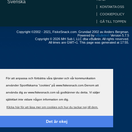
Svenska
KONTAKTA OSS
COOKIEPOLICY
GÅ TILL TOPPEN
Copyright ©2002 - 2021, FiskeSnack.com. Grundad 2002 av Anders Bergman.
Powered by
vBulletin®
Version 5.7.5
Copyright © 2026 MH Sub I, LLC dba vBulletin. All rights reserved.
All times are GMT+1. This page was generated at 17:55.
För att anpassa och förbättra våra tjänster och vår kommunikation
använder Sportfiskarna ”cookies” på www.fiskesnack.com.Genom att
använda dig av www.fiskesnack.com så godkänner du detta. Vi säljer
självklart inte vidare någon information om dig.
Klicka här för att läsa mer om cookies och hur du tackar nej till dem.
Det är okej