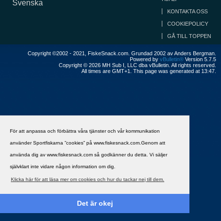
Svenska
KONTAKTA OSS
COOKIEPOLICY
GÅ TILL TOPPEN
Copyright ©2002 - 2021, FiskeSnack.com. Grundad 2002 av Anders Bergman.
Powered by
vBulletin®
Version 5.7.5
Copyright © 2026 MH Sub I, LLC dba vBulletin. All rights reserved.
All times are GMT+1. This page was generated at 13:47.
För att anpassa och förbättra våra tjänster och vår kommunikation
använder Sportfiskarna ”cookies” på www.fiskesnack.com.Genom att
använda dig av www.fiskesnack.com så godkänner du detta. Vi säljer
självklart inte vidare någon information om dig.
Klicka här för att läsa mer om cookies och hur du tackar nej till dem.
Det är okej