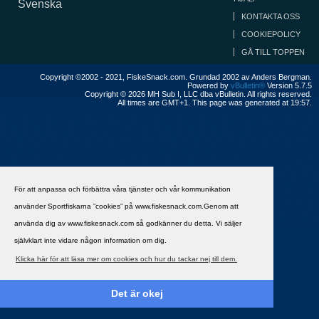
Svenska
KONTAKTA OSS
COOKIEPOLICY
GÅ TILL TOPPEN
Copyright ©2002 - 2021, FiskeSnack.com. Grundad 2002 av Anders Bergman.
Powered by
vBulletin®
Version 5.7.5
Copyright © 2026 MH Sub I, LLC dba vBulletin. All rights reserved.
All times are GMT+1. This page was generated at 19:57.
För att anpassa och förbättra våra tjänster och vår kommunikation
använder Sportfiskarna ”cookies” på www.fiskesnack.com.Genom att
använda dig av www.fiskesnack.com så godkänner du detta. Vi säljer
självklart inte vidare någon information om dig.
Klicka här för att läsa mer om cookies och hur du tackar nej till dem.
Det är okej