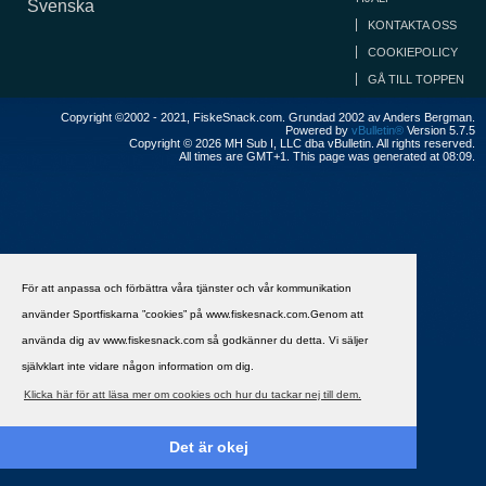
Svenska
KONTAKTA OSS
COOKIEPOLICY
GÅ TILL TOPPEN
Copyright ©2002 - 2021, FiskeSnack.com. Grundad 2002 av Anders Bergman.
Powered by
vBulletin®
Version 5.7.5
Copyright © 2026 MH Sub I, LLC dba vBulletin. All rights reserved.
All times are GMT+1. This page was generated at 08:09.
För att anpassa och förbättra våra tjänster och vår kommunikation
använder Sportfiskarna ”cookies” på www.fiskesnack.com.Genom att
använda dig av www.fiskesnack.com så godkänner du detta. Vi säljer
självklart inte vidare någon information om dig.
Klicka här för att läsa mer om cookies och hur du tackar nej till dem.
Det är okej