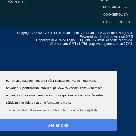
Svenska
KONTAKTA OSS
COOKIEPOLICY
GÅ TILL TOPPEN
Copyright ©2002 - 2021, FiskeSnack.com. Grundad 2002 av Anders Bergman.
Powered by
vBulletin®
Version 5.7.5
Copyright © 2026 MH Sub I, LLC dba vBulletin. All rights reserved.
All times are GMT+1. This page was generated at 17:08.
För att anpassa och förbättra våra tjänster och vår kommunikation
använder Sportfiskarna ”cookies” på www.fiskesnack.com.Genom att
använda dig av www.fiskesnack.com så godkänner du detta. Vi säljer
självklart inte vidare någon information om dig.
Klicka här för att läsa mer om cookies och hur du tackar nej till dem.
Det är okej