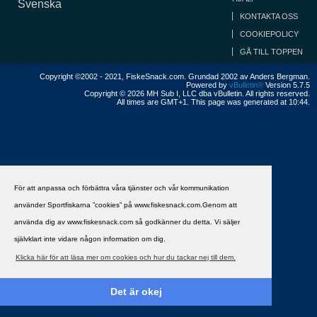
Svenska
KONTAKTA OSS
COOKIEPOLICY
GÅ TILL TOPPEN
Copyright ©2002 - 2021, FiskeSnack.com. Grundad 2002 av Anders Bergman.
Powered by
vBulletin®
Version 5.7.5
Copyright © 2026 MH Sub I, LLC dba vBulletin. All rights reserved.
All times are GMT+1. This page was generated at 10:44.
För att anpassa och förbättra våra tjänster och vår kommunikation
använder Sportfiskarna ”cookies” på www.fiskesnack.com.Genom att
använda dig av www.fiskesnack.com så godkänner du detta. Vi säljer
självklart inte vidare någon information om dig.
Klicka här för att läsa mer om cookies och hur du tackar nej till dem.
Det är okej