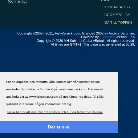
Svenska
KONTAKTA OSS
COOKIEPOLICY
GÅ TILL TOPPEN
Copyright ©2002 - 2021, FiskeSnack.com. Grundad 2002 av Anders Bergman.
Powered by
vBulletin®
Version 5.7.5
Copyright © 2026 MH Sub I, LLC dba vBulletin. All rights reserved.
All times are GMT+1. This page was generated at 00:29.
För att anpassa och förbättra våra tjänster och vår kommunikation
använder Sportfiskarna ”cookies” på www.fiskesnack.com.Genom att
använda dig av www.fiskesnack.com så godkänner du detta. Vi säljer
självklart inte vidare någon information om dig.
Klicka här för att läsa mer om cookies och hur du tackar nej till dem.
Det är okej