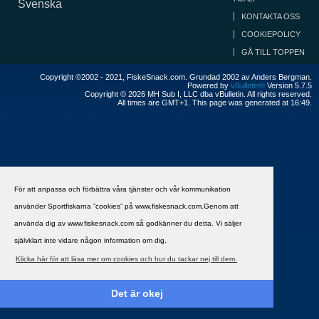
Svenska
KONTAKTA OSS
COOKIEPOLICY
GÅ TILL TOPPEN
Copyright ©2002 - 2021, FiskeSnack.com. Grundad 2002 av Anders Bergman.
Powered by
vBulletin®
Version 5.7.5
Copyright © 2026 MH Sub I, LLC dba vBulletin. All rights reserved.
All times are GMT+1. This page was generated at 16:49.
För att anpassa och förbättra våra tjänster och vår kommunikation
använder Sportfiskarna ”cookies” på www.fiskesnack.com.Genom att
använda dig av www.fiskesnack.com så godkänner du detta. Vi säljer
självklart inte vidare någon information om dig.
Klicka här för att läsa mer om cookies och hur du tackar nej till dem.
Det är okej