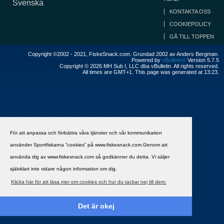
Svenska
KONTAKTA OSS
COOKIEPOLICY
GÅ TILL TOPPEN
Copyright ©2002 - 2021, FiskeSnack.com. Grundad 2002 av Anders Bergman.
Powered by
vBulletin®
Version 5.7.5
Copyright © 2026 MH Sub I, LLC dba vBulletin. All rights reserved.
All times are GMT+1. This page was generated at 13:23.
För att anpassa och förbättra våra tjänster och vår kommunikation
använder Sportfiskarna ”cookies” på www.fiskesnack.com.Genom att
använda dig av www.fiskesnack.com så godkänner du detta. Vi säljer
självklart inte vidare någon information om dig.
Klicka här för att läsa mer om cookies och hur du tackar nej till dem.
Det är okej