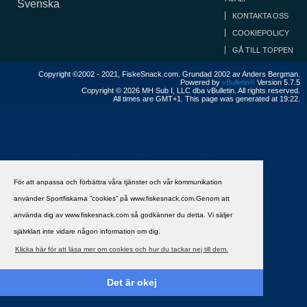
Svenska
KONTAKTA OSS
COOKIEPOLICY
GÅ TILL TOPPEN
Copyright ©2002 - 2021, FiskeSnack.com. Grundad 2002 av Anders Bergman.
Powered by
vBulletin®
Version 5.7.5
Copyright © 2026 MH Sub I, LLC dba vBulletin. All rights reserved.
All times are GMT+1. This page was generated at 19:22.
För att anpassa och förbättra våra tjänster och vår kommunikation
använder Sportfiskarna ”cookies” på www.fiskesnack.com.Genom att
använda dig av www.fiskesnack.com så godkänner du detta. Vi säljer
självklart inte vidare någon information om dig.
Klicka här för att läsa mer om cookies och hur du tackar nej till dem.
Det är okej