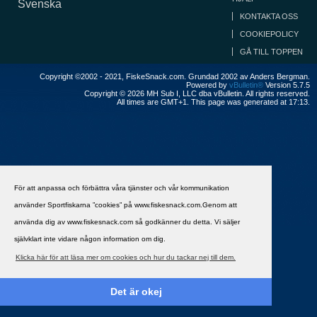
Svenska
KONTAKTA OSS
COOKIEPOLICY
GÅ TILL TOPPEN
Copyright ©2002 - 2021, FiskeSnack.com. Grundad 2002 av Anders Bergman.
Powered by
vBulletin®
Version 5.7.5
Copyright © 2026 MH Sub I, LLC dba vBulletin. All rights reserved.
All times are GMT+1. This page was generated at 17:13.
För att anpassa och förbättra våra tjänster och vår kommunikation
använder Sportfiskarna ”cookies” på www.fiskesnack.com.Genom att
använda dig av www.fiskesnack.com så godkänner du detta. Vi säljer
självklart inte vidare någon information om dig.
Klicka här för att läsa mer om cookies och hur du tackar nej till dem.
Det är okej