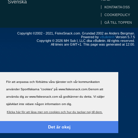
Svenska
KONTAKTA OSS
COOKIEPOLICY
GÅ TILL TOPPEN
Copyright ©2002 - 2021, FiskeSnack.com. Grundad 2002 av Anders Bergman.
Powered by
vBulletin®
Version 5.7.5
Copyright © 2026 MH Sub I, LLC dba vBulletin. All rights reserved.
All times are GMT+1. This page was generated at 12:00.
För att anpassa och förbättra våra tjänster och vår kommunikation
använder Sportfiskarna ”cookies” på www.fiskesnack.com.Genom att
använda dig av www.fiskesnack.com så godkänner du detta. Vi säljer
självklart inte vidare någon information om dig.
Klicka här för att läsa mer om cookies och hur du tackar nej till dem.
Det är okej