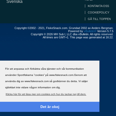
Svenska
KONTAKTA OSS
COOKIEPOLICY
GÅ TILL TOPPEN
Copyright ©2002 - 2021, FiskeSnack.com. Grundad 2002 av Anders Bergman.
Powered by
vBulletin®
Version 5.7.5
Copyright © 2026 MH Sub I, LLC dba vBulletin. All rights reserved.
All times are GMT+1. This page was generated at 16:22.
För att anpassa och förbättra våra tjänster och vår kommunikation
använder Sportfiskarna ”cookies” på www.fiskesnack.com.Genom att
använda dig av www.fiskesnack.com så godkänner du detta. Vi säljer
självklart inte vidare någon information om dig.
Klicka här för att läsa mer om cookies och hur du tackar nej till dem.
Det är okej