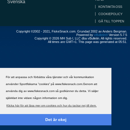
Svenska
KONTAKTA OSS
COOKIEPOLICY
GÅ TILL TOPPEN
Copyright ©2002 - 2021, FiskeSnack.com. Grundad 2002 av Anders Bergman.
Powered by
vBulletin®
Version 5.7.5
Copyright © 2026 MH Sub I, LLC dba vBulletin. All rights reserved.
All times are GMT+1. This page was generated at 05:51.
För att anpassa och förbättra våra tjänster och vår kommunikation
använder Sportfiskarna ”cookies” på www.fiskesnack.com.Genom att
använda dig av www.fiskesnack.com så godkänner du detta. Vi säljer
självklart inte vidare någon information om dig.
Klicka här för att läsa mer om cookies och hur du tackar nej till dem.
Det är okej