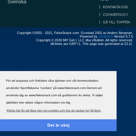
Svenska
KONTAKTA OSS
COOKIEPOLICY
GÅ TILL TOPPEN
Copyright ©2002 - 2021, FiskeSnack.com. Grundad 2002 av Anders Bergman.
Powered by
vBulletin®
Version 5.7.5
Copyright © 2026 MH Sub I, LLC dba vBulletin. All rights reserved.
All times are GMT+1. This page was generated at 23:11.
För att anpassa och förbättra våra tjänster och vår kommunikation
använder Sportfiskarna ”cookies” på www.fiskesnack.com.Genom att
använda dig av www.fiskesnack.com så godkänner du detta. Vi säljer
självklart inte vidare någon information om dig.
Klicka här för att läsa mer om cookies och hur du tackar nej till dem.
Det är okej