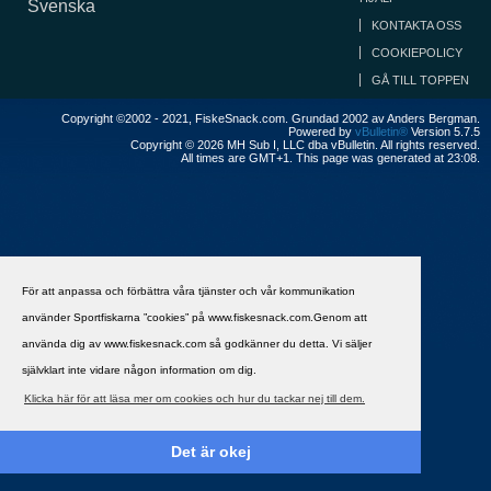
Svenska
KONTAKTA OSS
COOKIEPOLICY
GÅ TILL TOPPEN
Copyright ©2002 - 2021, FiskeSnack.com. Grundad 2002 av Anders Bergman.
Powered by
vBulletin®
Version 5.7.5
Copyright © 2026 MH Sub I, LLC dba vBulletin. All rights reserved.
All times are GMT+1. This page was generated at 23:08.
För att anpassa och förbättra våra tjänster och vår kommunikation
använder Sportfiskarna ”cookies” på www.fiskesnack.com.Genom att
använda dig av www.fiskesnack.com så godkänner du detta. Vi säljer
självklart inte vidare någon information om dig.
Klicka här för att läsa mer om cookies och hur du tackar nej till dem.
Det är okej