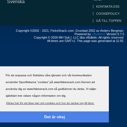
Svenska
KONTAKTA OSS
COOKIEPOLICY
GÅ TILL TOPPEN
Copyright ©2002 - 2021, FiskeSnack.com. Grundad 2002 av Anders Bergman.
Powered by
vBulletin®
Version 5.7.5
Copyright © 2026 MH Sub I, LLC dba vBulletin. All rights reserved.
All times are GMT+1. This page was generated at 11:55.
För att anpassa och förbättra våra tjänster och vår kommunikation
använder Sportfiskarna ”cookies” på www.fiskesnack.com.Genom att
använda dig av www.fiskesnack.com så godkänner du detta. Vi säljer
självklart inte vidare någon information om dig.
Klicka här för att läsa mer om cookies och hur du tackar nej till dem.
Det är okej