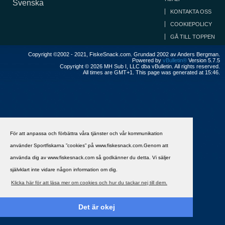
Svenska
KONTAKTA OSS
COOKIEPOLICY
GÅ TILL TOPPEN
Copyright ©2002 - 2021, FiskeSnack.com. Grundad 2002 av Anders Bergman.
Powered by
vBulletin®
Version 5.7.5
Copyright © 2026 MH Sub I, LLC dba vBulletin. All rights reserved.
All times are GMT+1. This page was generated at 15:46.
För att anpassa och förbättra våra tjänster och vår kommunikation
använder Sportfiskarna ”cookies” på www.fiskesnack.com.Genom att
använda dig av www.fiskesnack.com så godkänner du detta. Vi säljer
självklart inte vidare någon information om dig.
Klicka här för att läsa mer om cookies och hur du tackar nej till dem.
Det är okej