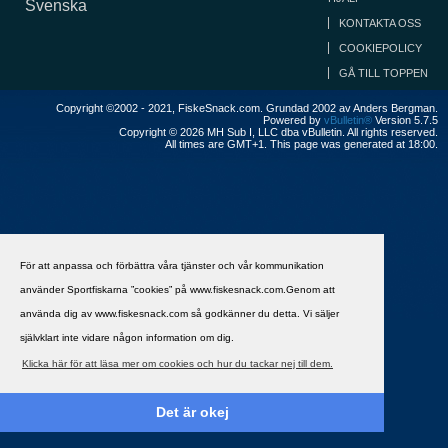
Svenska
KONTAKTA OSS
COOKIEPOLICY
GÅ TILL TOPPEN
Copyright ©2002 - 2021, FiskeSnack.com. Grundad 2002 av Anders Bergman.
Powered by
vBulletin®
Version 5.7.5
Copyright © 2026 MH Sub I, LLC dba vBulletin. All rights reserved.
All times are GMT+1. This page was generated at 18:00.
För att anpassa och förbättra våra tjänster och vår kommunikation
använder Sportfiskarna ”cookies” på www.fiskesnack.com.Genom att
använda dig av www.fiskesnack.com så godkänner du detta. Vi säljer
självklart inte vidare någon information om dig.
Klicka här för att läsa mer om cookies och hur du tackar nej till dem.
Det är okej