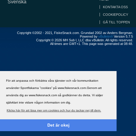
Svenska
KONTAKTA OSS
COOKIEPOLICY
GÅ TILL TOPPEN
Copyright ©2002 - 2021, FiskeSnack.com. Grundad 2002 av Anders Bergman.
Powered by
vBulletin®
Version 5.7.5
Copyright © 2026 MH Sub I, LLC dba vBulletin. All rights reserved.
All times are GMT+1. This page was generated at 08:48.
För att anpassa och förbättra våra tjänster och vår kommunikation
använder Sportfiskarna ”cookies” på www.fiskesnack.com.Genom att
använda dig av www.fiskesnack.com så godkänner du detta. Vi säljer
självklart inte vidare någon information om dig.
Klicka här för att läsa mer om cookies och hur du tackar nej till dem.
Det är okej