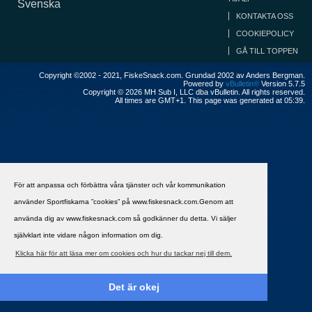
Svenska
KONTAKTA OSS
COOKIEPOLICY
GÅ TILL TOPPEN
Copyright ©2002 - 2021, FiskeSnack.com. Grundad 2002 av Anders Bergman.
Powered by
vBulletin®
Version 5.7.5
Copyright © 2026 MH Sub I, LLC dba vBulletin. All rights reserved.
All times are GMT+1. This page was generated at 05:39.
För att anpassa och förbättra våra tjänster och vår kommunikation
använder Sportfiskarna ”cookies” på www.fiskesnack.com.Genom att
använda dig av www.fiskesnack.com så godkänner du detta. Vi säljer
självklart inte vidare någon information om dig.
Klicka här för att läsa mer om cookies och hur du tackar nej till dem.
Det är okej