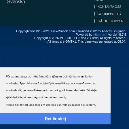
Svenska
KONTAKTA OSS
COOKIEPOLICY
GÅ TILL TOPPEN
Copyright ©2002 - 2021, FiskeSnack.com. Grundad 2002 av Anders Bergman.
Powered by
vBulletin®
Version 5.7.5
Copyright © 2026 MH Sub I, LLC dba vBulletin. All rights reserved.
All times are GMT+1. This page was generated at 06:04.
För att anpassa och förbättra våra tjänster och vår kommunikation
använder Sportfiskarna ”cookies” på www.fiskesnack.com.Genom att
använda dig av www.fiskesnack.com så godkänner du detta. Vi säljer
självklart inte vidare någon information om dig.
Klicka här för att läsa mer om cookies och hur du tackar nej till dem.
Det är okej