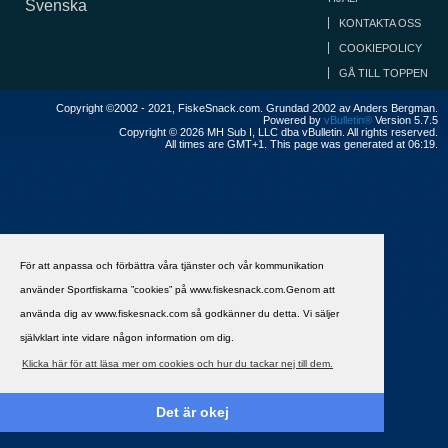
Svenska
KONTAKTA OSS
COOKIEPOLICY
GÅ TILL TOPPEN
Copyright ©2002 - 2021, FiskeSnack.com. Grundad 2002 av Anders Bergman.
Powered by
vBulletin®
Version 5.7.5
Copyright © 2026 MH Sub I, LLC dba vBulletin. All rights reserved.
All times are GMT+1. This page was generated at 06:19.
För att anpassa och förbättra våra tjänster och vår kommunikation
använder Sportfiskarna ”cookies” på www.fiskesnack.com.Genom att
använda dig av www.fiskesnack.com så godkänner du detta. Vi säljer
självklart inte vidare någon information om dig.
Klicka här för att läsa mer om cookies och hur du tackar nej till dem.
Det är okej