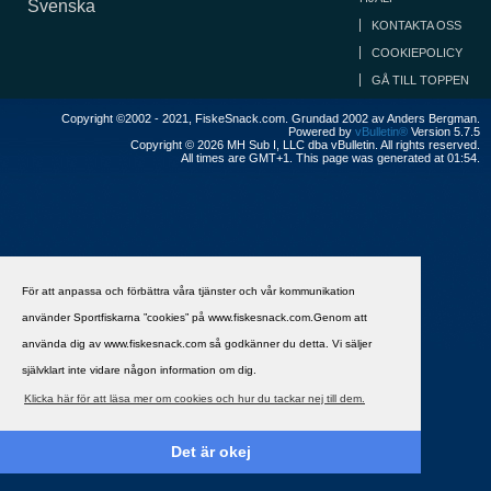
Svenska
KONTAKTA OSS
COOKIEPOLICY
GÅ TILL TOPPEN
Copyright ©2002 - 2021, FiskeSnack.com. Grundad 2002 av Anders Bergman.
Powered by
vBulletin®
Version 5.7.5
Copyright © 2026 MH Sub I, LLC dba vBulletin. All rights reserved.
All times are GMT+1. This page was generated at 01:54.
För att anpassa och förbättra våra tjänster och vår kommunikation
använder Sportfiskarna ”cookies” på www.fiskesnack.com.Genom att
använda dig av www.fiskesnack.com så godkänner du detta. Vi säljer
självklart inte vidare någon information om dig.
Klicka här för att läsa mer om cookies och hur du tackar nej till dem.
Det är okej