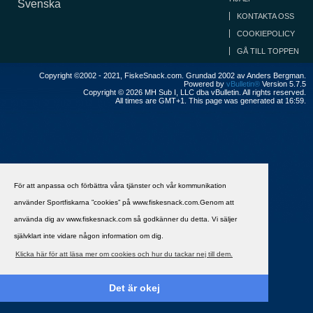
Svenska
KONTAKTA OSS
COOKIEPOLICY
GÅ TILL TOPPEN
Copyright ©2002 - 2021, FiskeSnack.com. Grundad 2002 av Anders Bergman.
Powered by
vBulletin®
Version 5.7.5
Copyright © 2026 MH Sub I, LLC dba vBulletin. All rights reserved.
All times are GMT+1. This page was generated at 16:59.
För att anpassa och förbättra våra tjänster och vår kommunikation
använder Sportfiskarna ”cookies” på www.fiskesnack.com.Genom att
använda dig av www.fiskesnack.com så godkänner du detta. Vi säljer
självklart inte vidare någon information om dig.
Klicka här för att läsa mer om cookies och hur du tackar nej till dem.
Det är okej