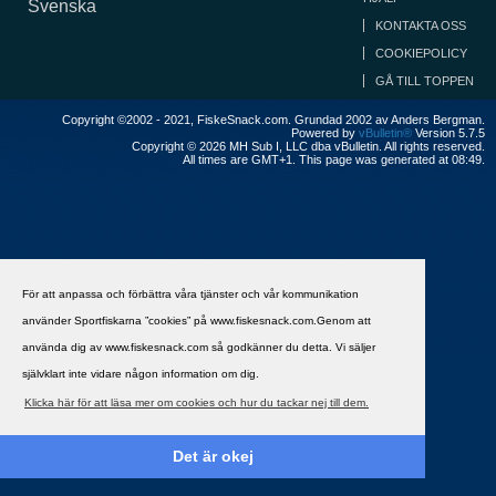
Svenska
KONTAKTA OSS
COOKIEPOLICY
GÅ TILL TOPPEN
Copyright ©2002 - 2021, FiskeSnack.com. Grundad 2002 av Anders Bergman.
Powered by
vBulletin®
Version 5.7.5
Copyright © 2026 MH Sub I, LLC dba vBulletin. All rights reserved.
All times are GMT+1. This page was generated at 08:49.
För att anpassa och förbättra våra tjänster och vår kommunikation
använder Sportfiskarna ”cookies” på www.fiskesnack.com.Genom att
använda dig av www.fiskesnack.com så godkänner du detta. Vi säljer
självklart inte vidare någon information om dig.
Klicka här för att läsa mer om cookies och hur du tackar nej till dem.
Det är okej