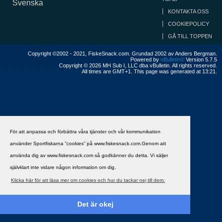
Svenska
KONTAKTA OSS
COOKIEPOLICY
GÅ TILL TOPPEN
Copyright ©2002 - 2021, FiskeSnack.com. Grundad 2002 av Anders Bergman.
Powered by
vBulletin®
Version 5.7.5
Copyright © 2026 MH Sub I, LLC dba vBulletin. All rights reserved.
All times are GMT+1. This page was generated at 13:21.
För att anpassa och förbättra våra tjänster och vår kommunikation
använder Sportfiskarna ”cookies” på www.fiskesnack.com.Genom att
använda dig av www.fiskesnack.com så godkänner du detta. Vi säljer
självklart inte vidare någon information om dig.
Klicka här för att läsa mer om cookies och hur du tackar nej till dem.
Det är okej